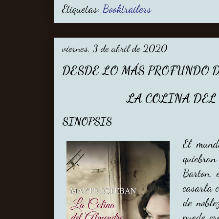
Etiquetas:
Booktrailers
viernes, 3 de abril de 2020
DESDE LO MÁS PROFUNDO 
LA COLINA DE
SINOPSIS
El mund
quiebran
Barton, 
casarla c
de noble
puede cr