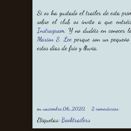
Si os ha gustado el trailer de esta pr
sobre el club os invito a que entré
Instragram
. Y no dudéis en conocer 
Marion S. Lee
porque son un pequeño 
estos días de frio y lluvia.
en
noviembre 06, 2020
2 comentarios:
Etiquetas:
Booktrailers