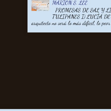
MARION S. LEE
PROMESAS DE SAL Y LI
TULIPANES I) LUCÍA DE V
arquitecto no será lo más difícil, lo peor