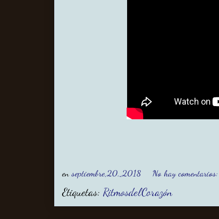
en
septiembre 20, 2018
No hay comentarios
Etiquetas:
RitmosdelCorazón