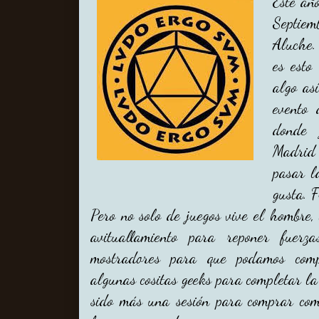
Este añ
Septie
Aluche.
es est
algo as
evento 
donde 
Madrid 
pasar l
gusta. F
Pero no solo de juegos vive el hombre
avituallamiento para reponer fuerz
mostradores para que podamos com
algunas cositas geeks para completar la
sido más una sesión para comprar com