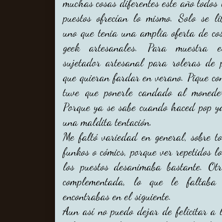
muchas cosas diferentes este año todos 
puestos ofrecían lo mismo. Solo se li
uno que tenia una amplia oferta de co
geek artesanales. Para muestra e
sujetador artesanal para roleras de 
que quieran fardar en verano. Pique co
tuve que ponerle candado al monede
Porque ya se sabe cuando haced pop ya
una maldita tentación.
Me faltó variedad en general, sobre to
funkos o cómics, porque ver repetidos l
los puestos desanimaba bastante. Ot
complementada, lo que le faltaba
encontrabas en el siguiente.
Aun así no puedo dejar de felicitar a 