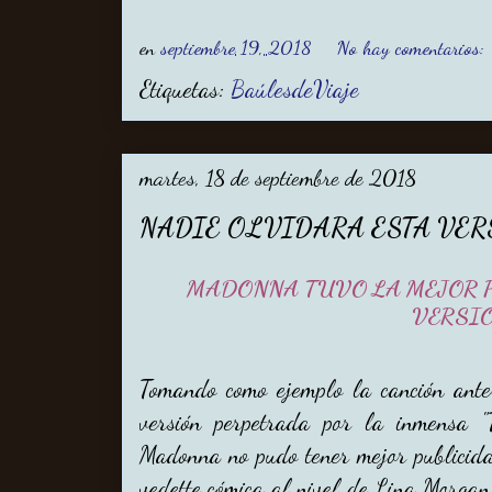
en
septiembre 19, 2018
No hay comentarios:
Etiquetas:
BaúlesdeViaje
martes, 18 de septiembre de 2018
NADIE OLVIDARA ESTA VER
MADONNA TUVO LA MEJOR 
VERSI
Tomando como ejemplo la canción ante
versión perpetrada por la inmensa "T
Madonna no pudo tener mejor publicida
vedette cómica al nivel de Lina Morgan