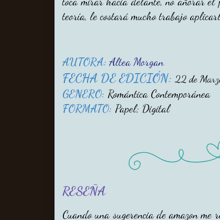
toca mirar hacia delante, no añorar el 
teoría, le costará mucho trabajo aplicar
AUTORA:
Altea Morgan
FECHA DE EDICIÓN:
22 de Marz
GENERO:
Romántica Contemporánea
FORMATO:
Papel; Digital
RESEÑA
Cuando una sugerencia de amazon me r