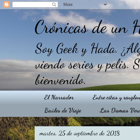
Crónicas de un 
Soy Geek y Hada. ¿Alg
viendo series y pelis. 
bienvenido.
El Narrador
Entre citas y renglo
Baúles de Viaje
Las Damas Ver
martes, 25 de septiembre de 2018