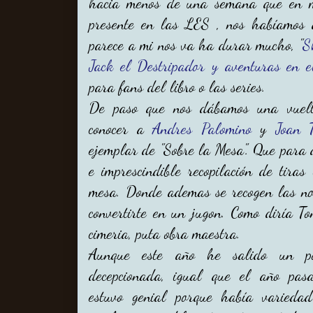
hacia menos de una semana que en m
presente en las LES , nos habíamos 
parece a mi nos va ha durar mucho, "
S
Jack el Destripador y aventuras en 
para fans del libro o las series.
De paso que nos dábamos una vuelt
conocer a
Andres Palomino
y
Joan T
ejemplar de "Sobre la Mesa". Que para q
e imprescindible recopilación de tira
mesa. Donde ademas se recogen las nor
convertirte en un jugon. Como diría T
cimeria, puta obra maestra.
Aunque este año he salido un p
decepcionada, igual que el año pas
estuvo genial porque había varieda