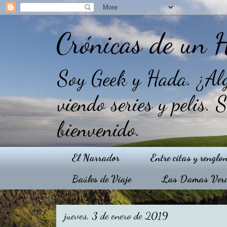
Crónicas de un 
Soy Geek y Hada. ¿Alg
viendo series y pelis. 
bienvenido.
El Narrador
Entre citas y renglo
Baúles de Viaje
Las Damas Ver
jueves, 3 de enero de 2019