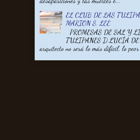
desapariciones y las muertes e...
EL CLUB DE LAS TULIPA
MARION S. LEE
PROMESAS DE SAL Y LI
TULIPANES I) LUCÍA DE V
arquitecto no será lo más difícil, lo peor