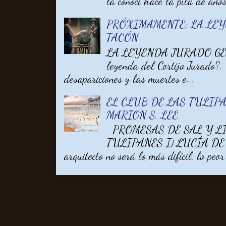
la conocí hace la pila de años 
PRÓXIMAMENTE; LA LE
TACÓN
LA LEYENDA JURADO GEM
leyenda del Cortijo Jurado?.
desapariciones y las muertes e...
EL CLUB DE LAS TULIPA
MARION S. LEE
PROMESAS DE SAL Y LI
TULIPANES I) LUCÍA DE V
arquitecto no será lo más difícil, lo peor