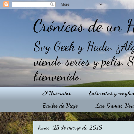
Crónicas de un 
Soy Geek y Hada. ¿Alg
viendo series y pelis. 
bienvenido.
El Narrador
Entre citas y renglo
Baúles de Viaje
Las Damas Ver
lunes, 25 de marzo de 2019