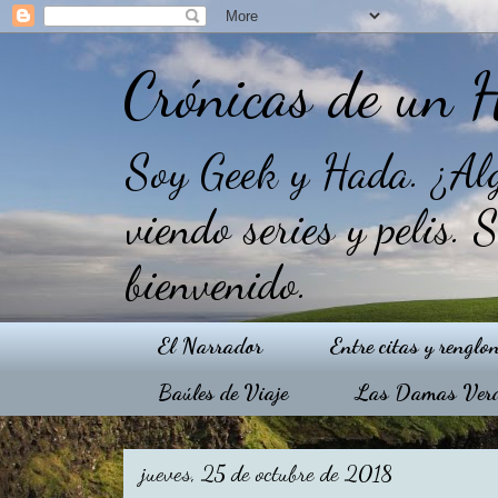
Crónicas de un 
Soy Geek y Hada. ¿Alg
viendo series y pelis. 
bienvenido.
El Narrador
Entre citas y renglo
Baúles de Viaje
Las Damas Ver
jueves, 25 de octubre de 2018