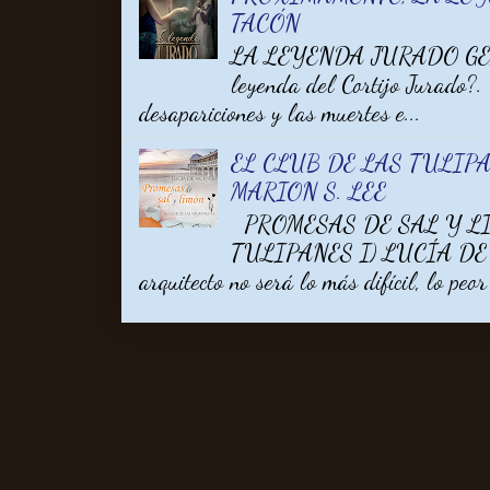
TACÓN
LA LEYENDA JURADO GEM
leyenda del Cortijo Jurado?.
desapariciones y las muertes e...
EL CLUB DE LAS TULIPA
MARION S. LEE
PROMESAS DE SAL Y LI
TULIPANES I) LUCÍA DE V
arquitecto no será lo más difícil, lo peor