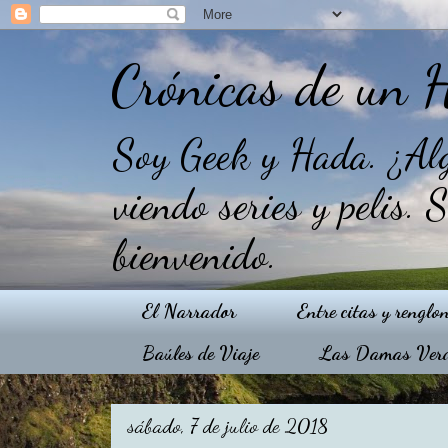
Crónicas de un 
Soy Geek y Hada. ¿Alg
viendo series y pelis. 
bienvenido.
El Narrador
Entre citas y renglo
Baúles de Viaje
Las Damas Ver
sábado, 7 de julio de 2018