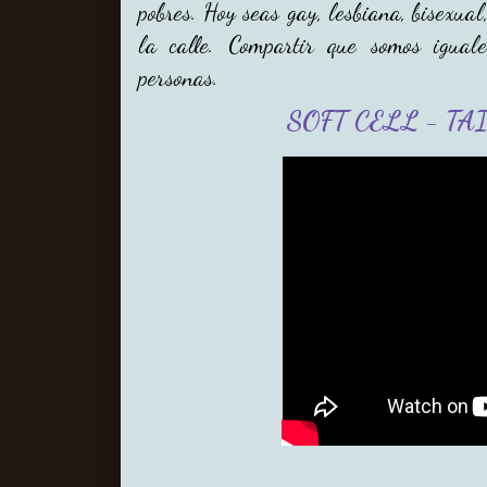
pobres. Hoy seas gay, lesbiana, bisexual,
la calle. Compartir que somos igual
personas.
SOFT CELL - TA