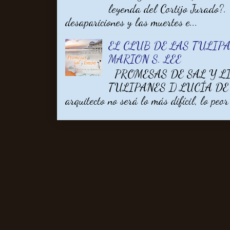
leyenda del Cortijo Jurado?.
desapariciones y las muertes e...
EL CLUB DE LAS TULIPA
MARION S. LEE
PROMESAS DE SAL Y LI
TULIPANES I) LUCÍA DE V
arquitecto no será lo más difícil, lo peor