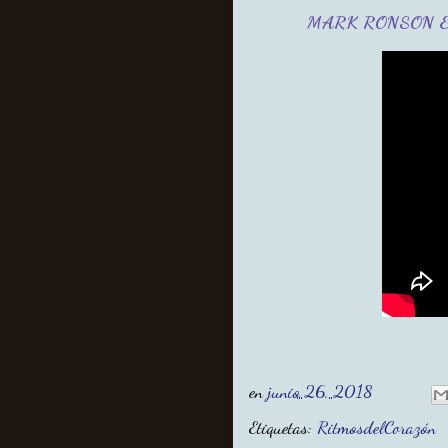
MARK RONSON &
en
junio 26, 2018
Etiquetas:
RitmosdelCorazón