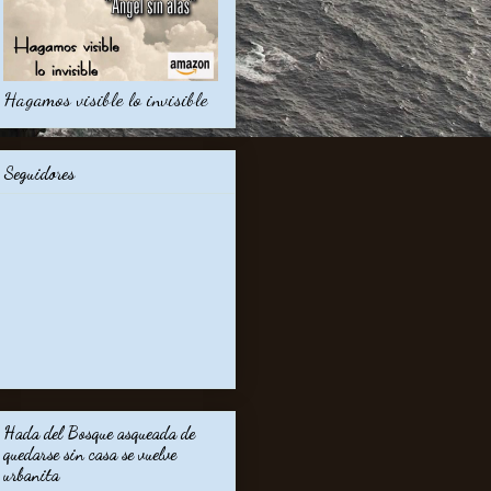
Hagamos visible lo invisible
Seguidores
Hada del Bosque asqueada de
quedarse sin casa se vuelve
urbanita