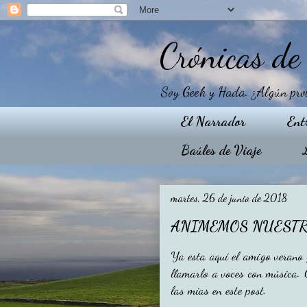
Crónicas d
Soy Geek y Hada. ¿Algún proble
El Narrador
Ent
Baúles de Viaje
martes, 26 de junio de 2018
ANIMEMOS NUEST
Ya esta aquí el amigo verano
llamarlo a voces con música. 
las mías en este post.