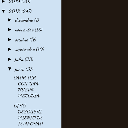
2019
(30)
►
2018
(247)
▼
diciembre
(7)
►
noviembre
(18)
►
octubre
(17)
►
septiembre
(10)
►
julio
(23)
►
junio
(37)
▼
CADA DÍA
CON UNA
NUEVA
MELODIA
OTRO
DESCUBRI
MIENTO DE
TEMPORAD