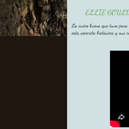
ELLIE GOULD
Lo único bueno que tuvo para
esta señorita británica y sus