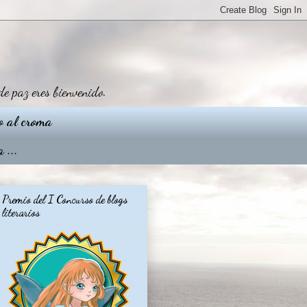
de paz eres bienvenido.
o al croma
 ...
Premio del I Concurso de blogs
literarios