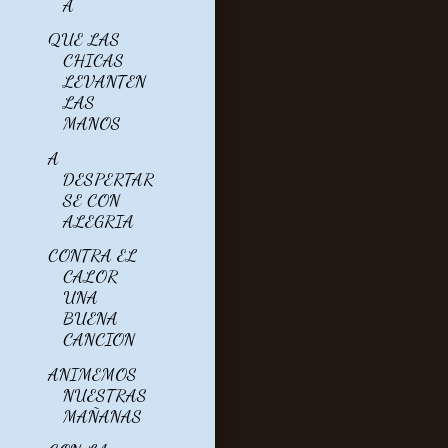
A
QUE LAS
CHICAS
LEVANTEN
LAS
MANOS
A
DESPERTAR
SE CON
ALEGRIA
CONTRA EL
CALOR
UNA
BUENA
CANCION
ANIMEMOS
NUESTRAS
MAÑANAS