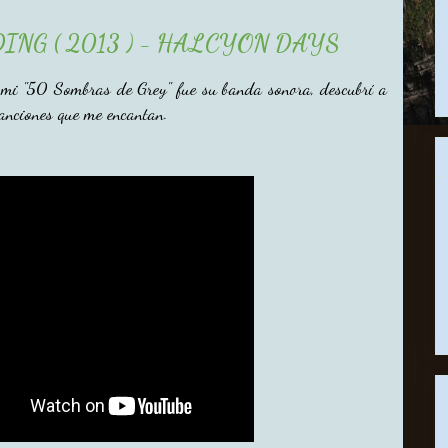
ING ( 2013 ) - HALCYON DAYS
 mi "50 Sombras de Grey" fue su banda sonora, descubrí a
 canciones que me encantan.