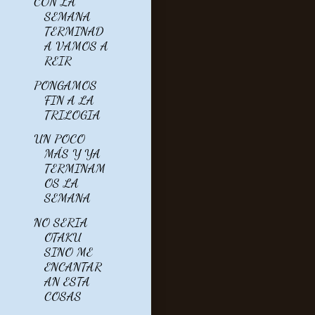
CON LA
SEMANA
TERMINAD
A VAMOS A
REIR
PONGAMOS
FIN A LA
TRILOGIA
UN POCO
MÁS Y YA
TERMINAM
OS LA
SEMANA
NO SERIA
OTAKU
SINO ME
ENCANTAR
AN ESTA
COSAS