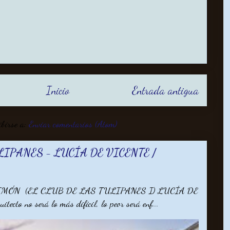
Inicio
Entrada antigua
ibirse a:
Enviar comentarios (Atom)
LIPANES - LUCÍA DE VICENTE /
MÓN (EL CLUB DE LAS TULIPANES I) LUCÍA DE
ecto no será lo más difícil, lo peor será enf...