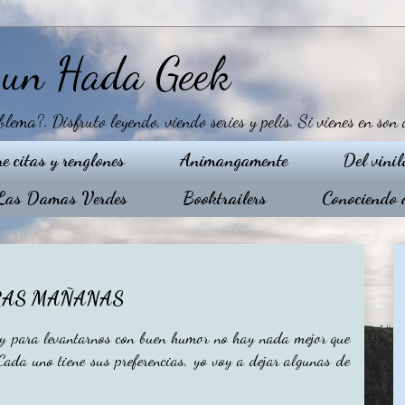
e un Hada Geek
ma?. Disfruto leyendo, viendo series y pelis. Si vienes en son 
re citas y renglones
Animangamente
Del vinil
Las Damas Verdes
Booktrailers
Conociendo a
RAS MAÑANAS
 y para levantarnos con buen humor no hay nada mejor que
Cada uno tiene sus preferencias, yo voy a dejar algunas de