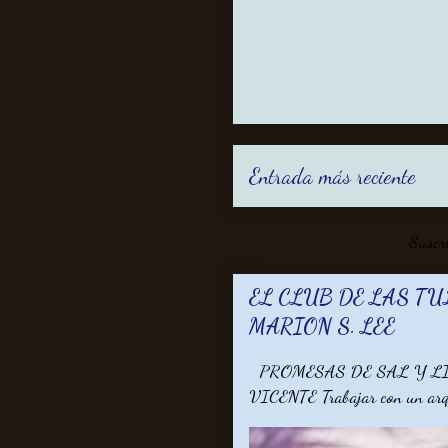
Entrada más reciente
Suscr
EL CLUB DE LAS TU
MARION S. LEE
PROMESAS DE SAL Y LI
VICENTE Trabajar con un arquit