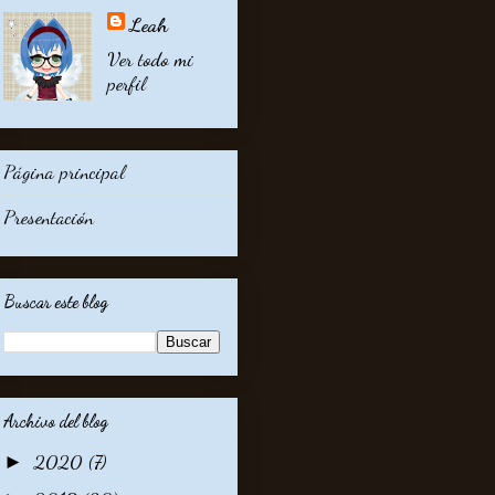
Leah
Ver todo mi
perfil
Página principal
Presentación
Buscar este blog
Archivo del blog
2020
(7)
►