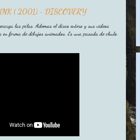
NK ( 2001) - DISCOVERY
ecarga las pilas. Ademas el disco entero y sus vídeos
ia en forma de dibujos animados. Es una pasada de chulo.