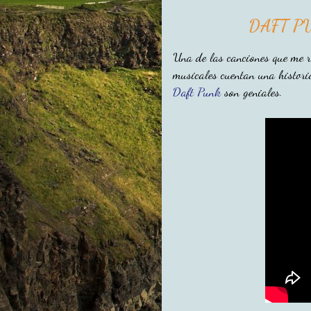
DAFT PU
Una de las canciones que me r
musicales cuentan una histor
Daft Punk
son geniales.