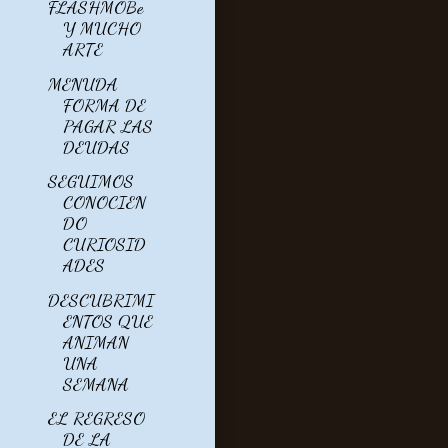
FLASHMOBe
Y MUCHO
ARTE
MENUDA
FORMA DE
PAGAR LAS
DEUDAS
SEGUIMOS
CONOCIEN
DO
CURIOSID
ADES
DESCUBRIMI
ENTOS QUE
ANIMAN
UNA
SEMANA
EL REGRESO
DE LA