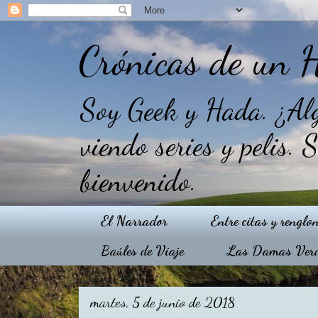
Crónicas de un 
Soy Geek y Hada. ¿Alg
viendo series y pelis. 
bienvenido.
El Narrador
Entre citas y renglo
Baúles de Viaje
Las Damas Ver
martes, 5 de junio de 2018