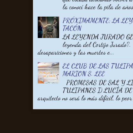
la conocí hace la pila de años 
PRÓXIMAMENTE; LA LE
TACÓN
LA LEYENDA JURADO GEM
leyenda del Cortijo Jurado?.
desapariciones y las muertes e...
EL CLUB DE LAS TULIPA
MARION S. LEE
PROMESAS DE SAL Y LI
TULIPANES I) LUCÍA DE V
arquitecto no será lo más difícil, lo peor