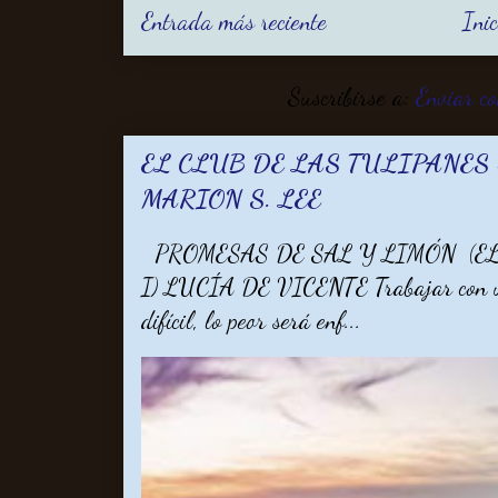
Entrada más reciente
Inic
Suscribirse a:
Enviar c
EL CLUB DE LAS TULIPANES -
MARION S. LEE
PROMESAS DE SAL Y LIMÓN (EL
I) LUCÍA DE VICENTE Trabajar con un 
difícil, lo peor será enf...