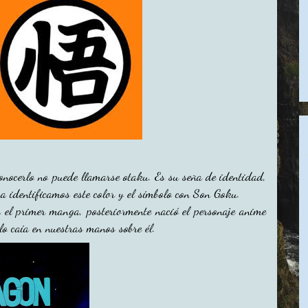
conocerlo no puede llamarse otaku. Es su seña de identidad,
a identificamos este color y el símbolo con Son Goku.
 el primer manga, posteriormente nació el personaje anime
o caía en nuestras manos sobre él.