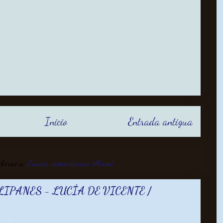
Inicio
Entrada antigua
ibirse a:
Enviar comentarios (Atom)
LIPANES - LUCÍA DE VICENTE /