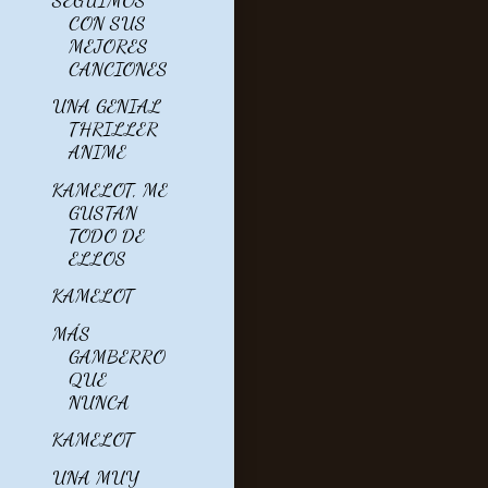
CON SUS
MEJORES
CANCIONES
UNA GENIAL
THRILLER
ANIME
KAMELOT, ME
GUSTAN
TODO DE
ELLOS
KAMELOT
MÁS
GAMBERRO
QUE
NUNCA
KAMELOT
UNA MUY