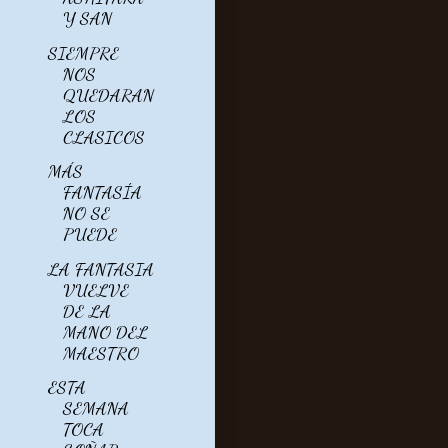
Y SAN
SIEMPRE
NOS
QUEDARAN
LOS
CLASICOS
MÁS
FANTASÍA
NO SE
PUEDE
LA FANTASIA
VUELVE
DE LA
MANO DEL
MAESTRO
ESTA
SEMANA
TOCA