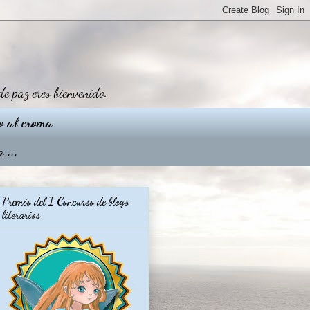
de paz eres bienvenido.
o al croma
 ...
Premio del I Concurso de blogs
literarios