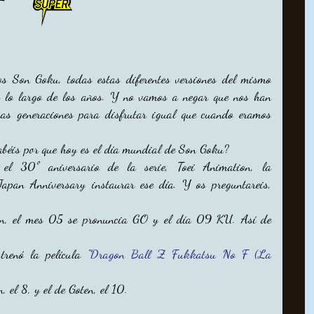
s Son Goku, todas estas diferentes versiones del mismo
 a lo largo de los años. Y no vamos a negar que nos han
vas generaciones para disfrutar igual que cuando eramos
abéis por que hoy es el día mundial de Son Goku?
el 30º aniversario de la serie, Toei Animation, la
Japan Anniversary instaurar ese día. Y os preguntareis,
pón, el mes 05 se pronuncia GO y el día 09 KU. Así de
renó la película "
Dragon Ball Z Fukkatsu No F (La
, el 8, y el de Goten, el 10.