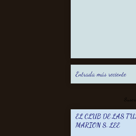
Entrada más reciente
Suscr
EL CLUB DE LAS TU
MARION S. LEE