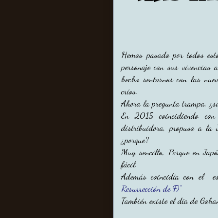
Hemos pasado por todos esto
personaje con sus vivencias
hecho sentarnos con las nue
críos.
Ahora la pregunta trampa, ¿s
En 2015 coincidiendo con 
distribuidora, propuso a la 
¿porque?
Muy sencillo, Porque en Ja
fácil.
Además coincidía con el est
Resurrección de F)"
.
También existe el día de Gohan