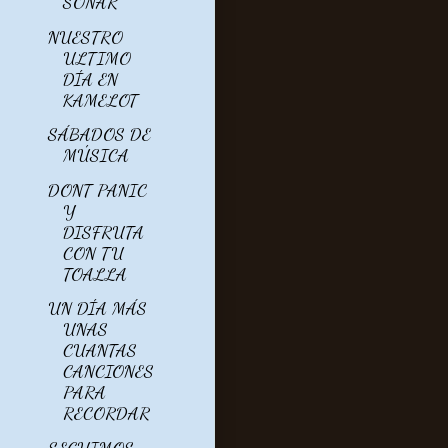
SOÑAR
NUESTRO
ULTIMO
DÍA EN
KAMELOT
SÁBADOS DE
MÚSICA
DONT PANIC
Y
DISFRUTA
CON TU
TOALLA
UN DÍA MÁS
UNAS
CUANTAS
CANCIONES
PARA
RECORDAR
SEGUIMOS