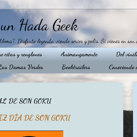
e un Hada Geek
ma?. Disfruto leyendo, viendo series y pelis. Si vienes en son 
re citas y renglones
Animangamente
Del vinil
Las Damas Verdes
Booktrailers
Conociendo a
AL DE SON GOKU
IZ DÍA DE SON GOKU