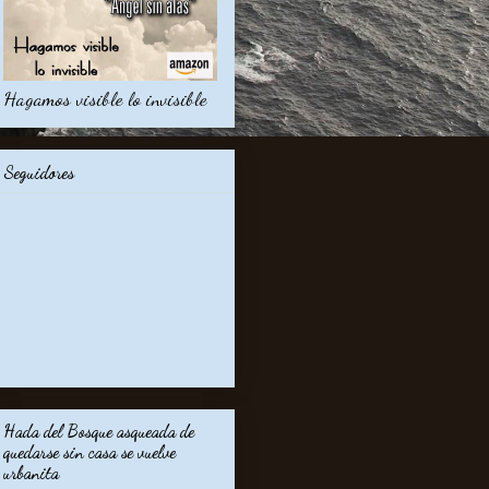
Hagamos visible lo invisible
Seguidores
Hada del Bosque asqueada de
quedarse sin casa se vuelve
urbanita