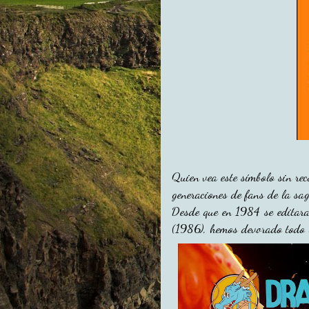
Quien vea este símbolo sin re
generaciones de fans de la sag
Desde que en 1984 se editara
(1986), hemos devorado todo l