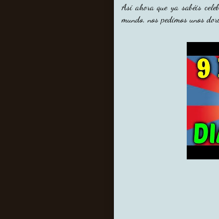
Así ahora que ya sabéis cele
mundo, nos pedimos unos doriy