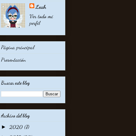
Leah
Ver todo mi
perfil
Página principal
Presentación
Buscar este blog
Archivo del blog
2020
(7)
►