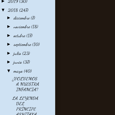
2019
(30)
►
2018
(247)
▼
diciembre
(7)
►
noviembre
(18)
►
octubre
(17)
►
septiembre
(10)
►
julio
(23)
►
junio
(37)
►
mayo
(40)
▼
¿VOLVEMOS
A NUESTRA
INFANCIA?
LA LEYENDA
DEL
PRÍNCIPE
ASHITAKA