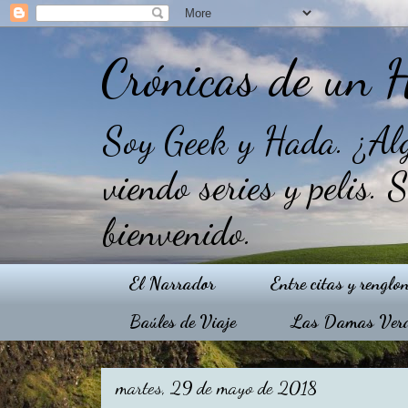
Crónicas de un 
Soy Geek y Hada. ¿Alg
viendo series y pelis. 
bienvenido.
El Narrador
Entre citas y renglo
Baúles de Viaje
Las Damas Ver
martes, 29 de mayo de 2018