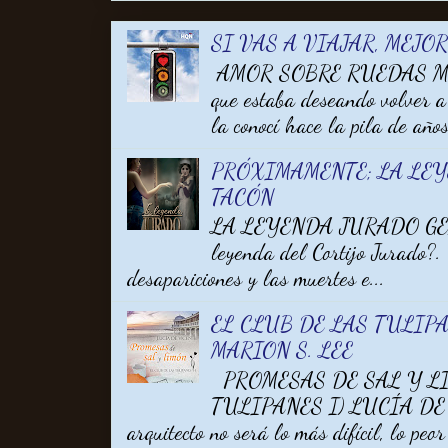
SI VAS A VIAJAR, MEJO
AMOR SOBRE RUEDAS MARA
que estaba deseando volver a
la conocí hace la pila de años 
PRÓXIMAMENTE; LA LE
TACÓN
LA LEYENDA JURADO GEM
leyenda del Cortijo Jurado?.
desapariciones y las muertes e...
EL CLUB DE LAS TULIPA
MARION S. LEE
PROMESAS DE SAL Y LI
TULIPANES I) LUCÍA DE V
arquitecto no será lo más difícil, lo peor