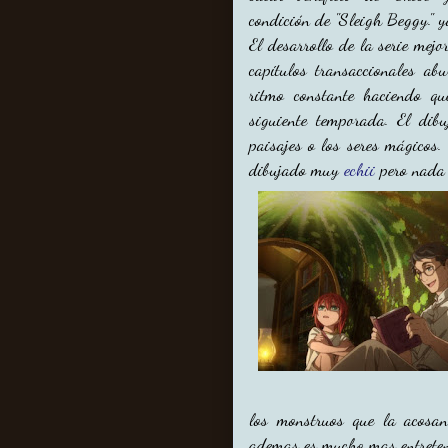
condición de "Sleigh Beggy." y
El desarrollo de la serie mej
capítulos transaccionales a
ritmo constante haciendo q
siguiente temporada. El dib
paisajes o los seres mágicos.
dibujado muy
echii
pero nada 
los monstruos que la acosan 
ademas es mucho mas entreteni