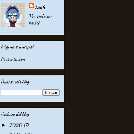
Leah
Ver todo mi
perfil
Página principal
Presentación
Buscar este blog
Archivo del blog
2020
(7)
►