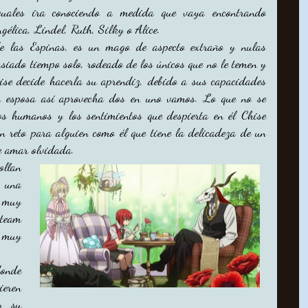
cuales ira conociendo a medida que vaya encontrando
gélica, Lindel, Ruth, Silky o Alice.
e las Espinas, es un mago de aspecto extraño y nulas
asiado tiempo solo, rodeado de los únicos que no le temen y
se decide hacerla su aprendiz, debido a sus capacidades
 esposa así aprovecha dos en uno vamos. Lo que no se
os humanos y los sentimientos que despierta en él Chise
n reto para alguien como él que tiene la delicadeza de un
e amar olvidada.
ollan
n una
 muy
steam
 muy
donde
eren
y su