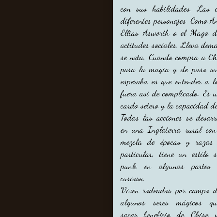
con sus habilidades. Las 
diferentes personajes. Como An
Ellias Asworth o el Mago d
actitudes sociales. Lleva dem
se nota. Cuando compra a Chi
para la magia y de paso su
esperaba es que entender a l
fuera así de complicado. Es u
cardo setero y la capacidad d
Todas las acciones se desarr
en una Inglaterra rural co
mezcla de épocas y razas
particular, tiene un estilo 
punk en algunas partes
curioso.
Viven rodeados por campo 
algunos seres mágicos qui
sacar beneficio de Chise 