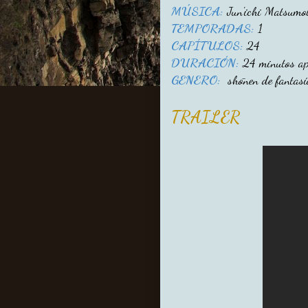
MÚSICA:
Jun'ichi Matsumo
TEMPORADAS:
1
CAPÍTULOS:
24
DURACIÓN:
24 minutos ap
GENERO:
shōnen de fantasí
TRAILER