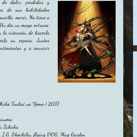
 de dolor, perdidas y
lpa de sus habilidades
ncilla, morir. No tiene a
 Un día un mago extraño,
 la intención de hacerla
erla su esposa. Juntos
ntimientos y a convivir
 Mahō Tsukai no Yome ) 2017
anuma
a Takaha
 I.G, Shochiku, flying DOG, Mag Garden