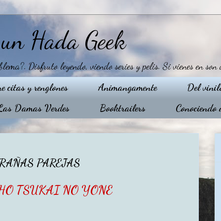
e un Hada Geek
ma?. Disfruto leyendo, viendo series y pelis. Si vienes en son 
re citas y renglones
Animangamente
Del vinil
Las Damas Verdes
Booktrailers
Conociendo a
TRAÑAS PAREJAS
HO TSUKAI NO YONE