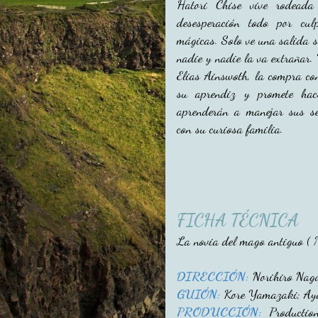
Hatori Chise vive rodeada
desesperación todo por cu
mágicas. Solo ve una salida se
nadie y nadie la va extrañar.
Elias Ainswoth, la compra con
su aprendiz y promete hac
aprenderán a manejar sus se
con su curiosa familia.
FICHA TÉCNICA
La novia del mago antiguo (
DIRECCIÓN:
Norihiro Nag
GUIÓN:
Kore Yamazaki; Ay
PRODUCCIÓN:
Production