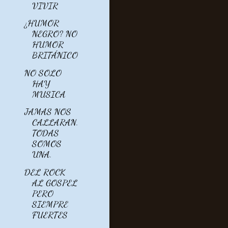
VIVIR
¿HUMOR
NEGRO? NO
HUMOR
BRITÁNICO
NO SOLO
HAY
MUSICA
JAMAS NOS
CALLARAN.
TODAS
SOMOS
UNA.
DEL ROCK
AL GOSPEL
PERO
SIEMPRE
FUERTES