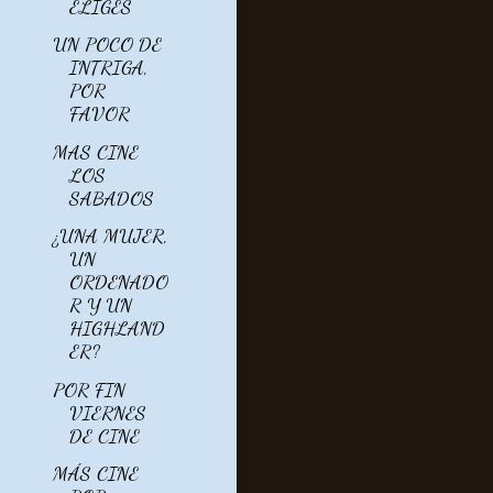
ELIGES
UN POCO DE
INTRIGA,
POR
FAVOR
MAS CINE
LOS
SABADOS
¿UNA MUJER,
UN
ORDENADO
R Y UN
HIGHLAND
ER?
POR FIN
VIERNES
DE CINE
MÁS CINE