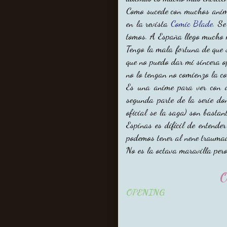
Como sucede con muchos anim
en la revista
Comic Blade
. Se
tomos. A España llego mucho
Tengo la mala fortuna de que 
que no puedo dar mi sincera 
no lo tengan no comienzo la co
Es una anime para ver con a
segunda parte de la serie do
oficial se la saga) son basta
Espinas es difícil de entende
podemos tener al nene trauma
No es la octava maravilla pero
O
OPENING