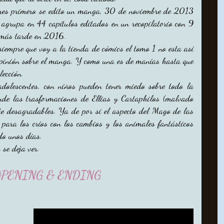
es primero se edito un manga, 30 de noviembre de 2013
 agrupa en 44 capítulos editados en un recopilatorio con 9
 más tarde en 2016.
siempre que voy a la tienda de cómics el tomo 1 no esta así
opinión sobre el manga. Y como una es de manías hasta que
lección.
dolescentes, con niños pueden tener miedo sobre todo la
nde las trasformaciones de Ellias y Cartaphilos (malvado
nte desagradables. Ya de por si el aspecto del Mago de las
r para los críos con los cambios y los animales fantásticos
do unos días.
 se deja ver.
PENING & ENDING