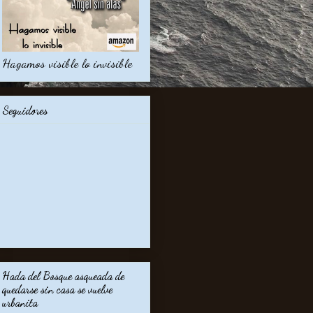
Hagamos visible lo invisible
Seguidores
Hada del Bosque asqueada de
quedarse sin casa se vuelve
urbanita