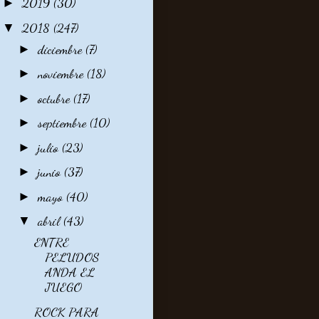
2019
(30)
►
2018
(247)
▼
diciembre
(7)
►
noviembre
(18)
►
octubre
(17)
►
septiembre
(10)
►
julio
(23)
►
junio
(37)
►
mayo
(40)
►
abril
(43)
▼
ENTRE
PELUDOS
ANDA EL
JUEGO
ROCK PARA