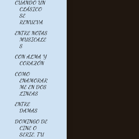
CUANDO UN
CLÁSICO
SE
RENUEVA
ENTRE NOTAS
MUSICALE
S
CON ALMA Y
CORAZÓN
COMO
ENAMORAR
ME EN DOS
LINEAS
ENTRE
DAMAS
DOMINGO DE
CINE O
SERIE, TU