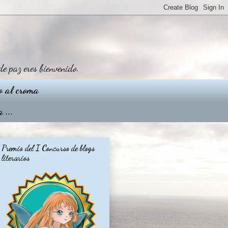
de paz eres bienvenido.
o al croma
 ...
Premio del I Concurso de blogs
literarios