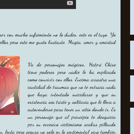
or con mucho sufrimiento no lo dudes, este es el tuyo. Yo
ellos pero este me gusto bastante. Magia, amor y amistad
Va de personajes mágicos, Hatori Chise
tiene poderes pero nadie le ha explicado
como convivir con ellos. Encima arrastra una
cantidad de traumas que no te extraña nada
que haya intentado suicidarse y que su
existencia sea triste y solitaria que le lleva a
autovenderse para tener un sitio donde ir. Es
un personaje que al principio te desquicia
por su excesivo victimismo acabas pillando
n, lenta pero segura no solo en lo sentimental sino también