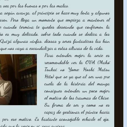
a sea por las buenas o por las malas.
ora según avanza, al principio se hace muy lenta y algunos
burren. Pero llega un momento que empieza a mantener el
ue cuando termina te quedes deseando que confirmen la
ujo es muy delicado, sobre todo cuando se dedica a los
 Quizá algunas ninfas, diosas y seres fantasticos las han
que nos vaya a escandalizar a estas alturas de la vida.
Para entender mejor la serie es
recomendable ver la OVA (Mahō
Tsukai no Yome: Hoshi Matsu
Hito) que se ya que al ser una pre
cuela de la historia del manga
consigues entender un poco mejor
el motivo de los traumas de Chise.
Su forma de ser y como no es
capaz de gestionar el pánico hacia
por ese motivo. Es bastante aconsejable echarle el ojo,
da que la serie en si, cosa curiosa.