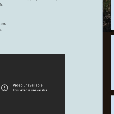
to
rox.
a