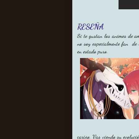
RESEÑA
Si te gustan los animes de am
no soy especialmente fan de 
en estado puro.
cariño. Vas viendo su evolució