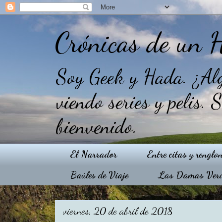
Crónicas de un 
Soy Geek y Hada. ¿Alg
viendo series y pelis. 
bienvenido.
El Narrador
Entre citas y renglo
Baúles de Viaje
Las Damas Ver
viernes, 20 de abril de 2018