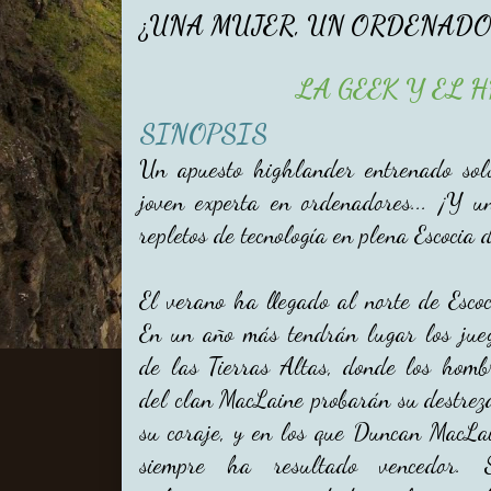
¿UNA MUJER, UN ORDENADO
LA GEEK Y EL 
SINOPSIS
Un apuesto highlander entrenado solo
joven experta en ordenadores... ¡Y u
repletos de tecnología en plena Escocia
El verano ha llegado al norte de Escoc
En un año más tendrán lugar los jue
de las Tierras Altas, donde los homb
del clan MacLaine probarán su destrez
su coraje, y en los que Duncan MacLa
siempre ha resultado vencedor. 