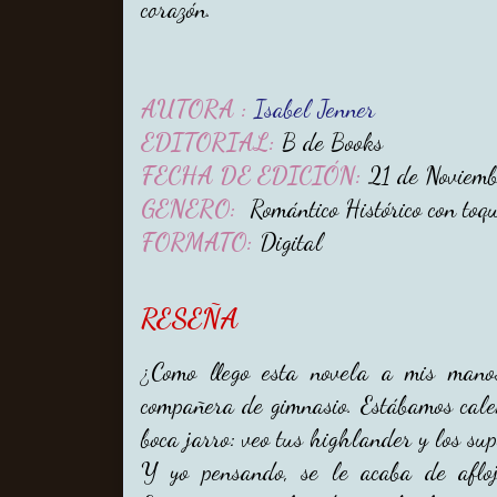
corazón.
AUTORA :
Isabel Jenner
EDITORIAL:
B de Books
FECHA DE EDICIÓN:
21 de Noviemb
GENERO:
Romántico Histórico con toqu
FORMATO:
Digital
RESEÑA
¿Como llego esta novela a mis mano
compañera de gimnasio. Estábamos cale
boca jarro: veo tus highlander y los sup
Y yo pensando, se le acaba de afloja