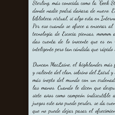
Sterling, más conocida como la "Geek St
donde nadie podrá dañara de nuevo. Es
biblioteca virtual, si algo esta en Intern
Por eso cuando se ofrece a enseñar a
tecnología de Escocia piensas, mmmm a
das cuenta de lo inocente que es en 
inteligente pero tan cándida que rápido 
Duncan MacLaine, el highlander más f
y valiente del clan, sobrino del Laird y 
más inepto del mundo con un ordenad
las manos. Cuando le dicen que despu
siete años como campeón indiscutible 
juegos este año puede perder, se da cue
que no puede dejar pasar el ofrecimie