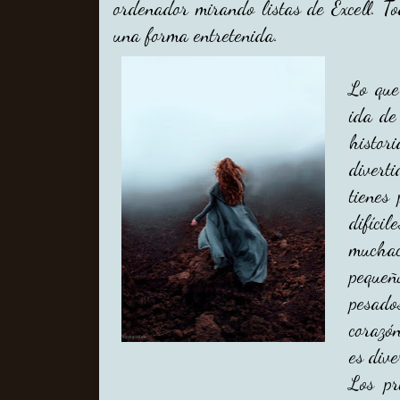
ordenador mirando listas de Excell. T
una forma entretenida.
Lo que
ida de
histo
divert
tienes
difíci
much
pequeñ
pesado
corazó
es dive
Los pr