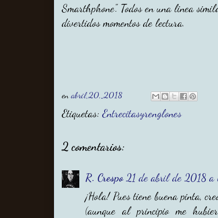
Smarthphone". Todos en una linea simil
divertidos momentos de lectura.
en
abril 20, 2018
Etiquetas:
Entrecitasyrenglones
2 comentarios:
R. Crespo
21 de abril de 2018 a 
¡Hola! Pues tiene buena pinta, cr
(aunque al principio me hubier