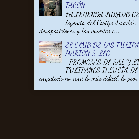
TACÓN
LA LEYENDA JURADO GEM
leyenda del Cortijo Jurado?.
desapariciones y las muertes e...
EL CLUB DE LAS TULIPA
MARION S. LEE
PROMESAS DE SAL Y LI
TULIPANES I) LUCÍA DE V
arquitecto no será lo más difícil, lo peor