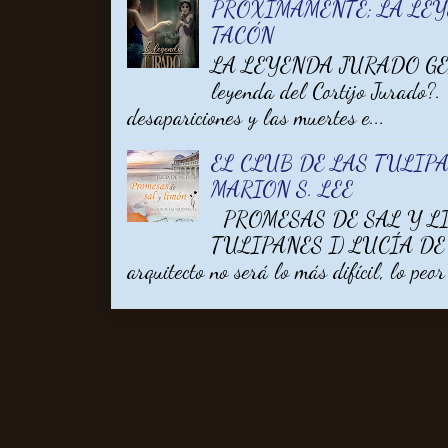
PRÓXIMAMENTE; LA LE
TACÓN
LA LEYENDA JURADO GEM
leyenda del Cortijo Jurado?.
desapariciones y las muertes e...
EL CLUB DE LAS TULIPA
MARION S. LEE
PROMESAS DE SAL Y LI
TULIPANES I) LUCÍA DE V
arquitecto no será lo más difícil, lo peor