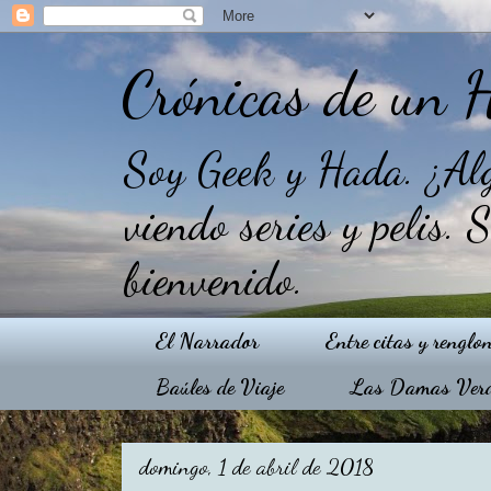
Crónicas de un 
Soy Geek y Hada. ¿Alg
viendo series y pelis. 
bienvenido.
El Narrador
Entre citas y renglo
Baúles de Viaje
Las Damas Ver
domingo, 1 de abril de 2018